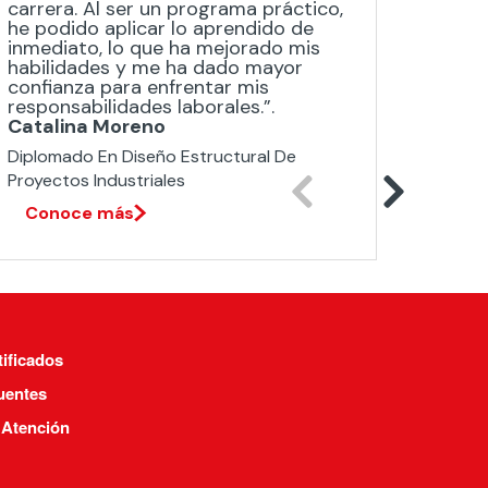
carrera. Al ser un programa práctico,
cuant
he podido aplicar lo aprendido de
compar
inmediato, lo que ha mejorado mis
que vi
habilidades y me ha dado mayor
semina
confianza para enfrentar mis
más al
responsabilidades laborales.”.
compu
Catalina Moreno
Marco
Diplomado En Diseño Estructural De
Magíst
Proyectos Industriales​
Respons
Conoce más
Con
tificados
uentes
 Atención