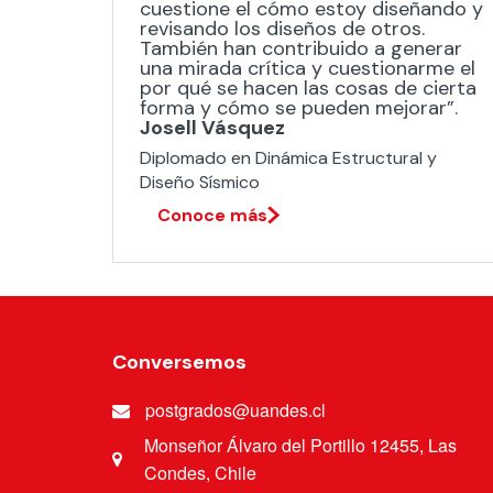
cuestione el cómo estoy diseñando y
revisando los diseños de otros.
También han contribuido a generar
una mirada crítica y cuestionarme el
por qué se hacen las cosas de cierta
forma y cómo se pueden mejorar”.
Josell Vásquez
Diplomado en Dinámica Estructural y
Diseño Sísmico​
Conoce más
Conversemos
postgrados@uandes.cl
Monseñor Álvaro del Portillo 12455, Las
Condes, Chile