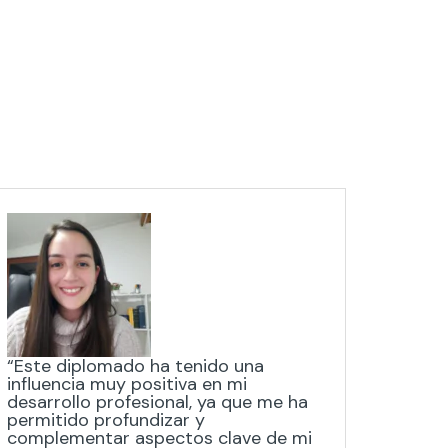
“Este diplomado ha tenido una
“Un Ma
influencia muy positiva en mi
Las ac
desarrollo profesional, ya que me ha
experi
permitido profundizar y
para l
complementar aspectos clave de mi
partic