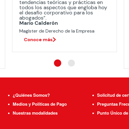
tendencias teóricas y prácticas en
todos los aspectos que engloba hoy
el desafío corporativo para los
abogados”.
Mario Calderón
Magíster de Derecho de la Empresa​
Conoce más
¿Quiénes Somos?
Solicitud de cer
Medios y Políticas de Pago
Preguntas Frec
Nuestras modalidades
Punto Único de