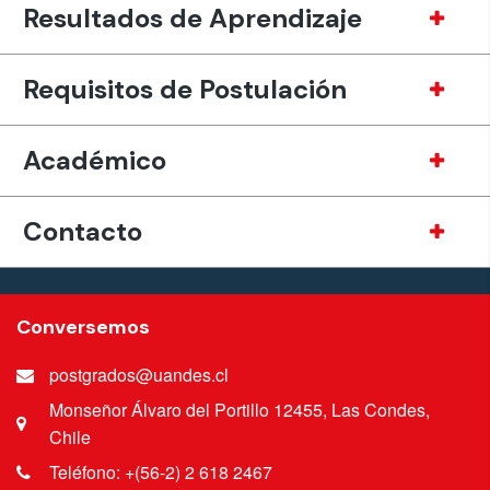
Resultados de Aprendizaje
Requisitos de Postulación
Académico
Contacto
Conversemos
postgrados@uandes.cl
Monseñor Álvaro del Portillo 12455, Las Condes,
Chile
Teléfono: +(56-2) 2 618 2467