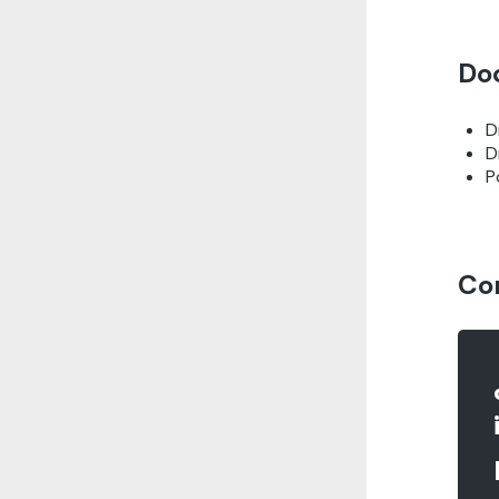
Do
D
D
P
Co