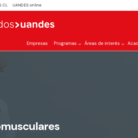
S.CL
UANDES online
Empresas
Programas
Áreas de interés
Aca
omusculares