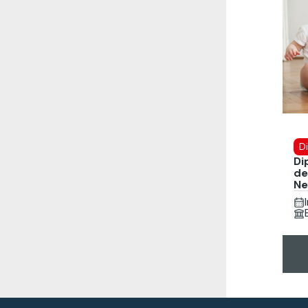
D
Di
de
Ne