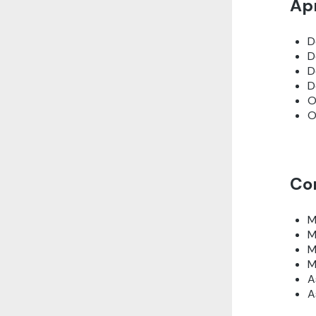
Ap
D
D
D
D
O
O
Co
M
M
M
M
A
A