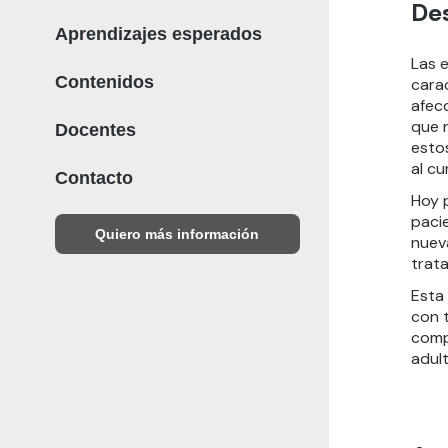
De
Aprendizajes esperados
Las 
Contenidos
carac
afec
que r
Docentes
esto
al c
Contacto
Hoy 
paci
Quiero más información
nueva
trat
Esta
con 
comp
adul