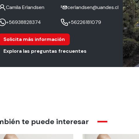
Camila Erlandsen
cerlandsen@uandes.cl
+56938828374
+56226181079
Solicita más información
Explora las preguntas frecuentes
mbién te puede interesar