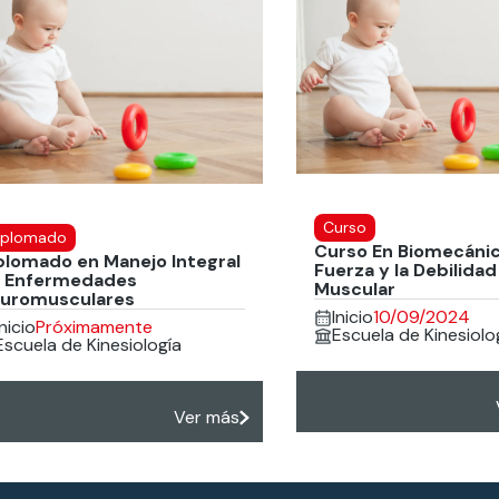
Curso
iplomado
Curso En Biomecánic
plomado en Manejo Integral
Fuerza y la Debilidad
 Enfermedades
Muscular
uromusculares
Inicio
10/09/2024
Inicio
Próximamente
Escuela de Kinesiolo
Escuela de Kinesiología
Ver más