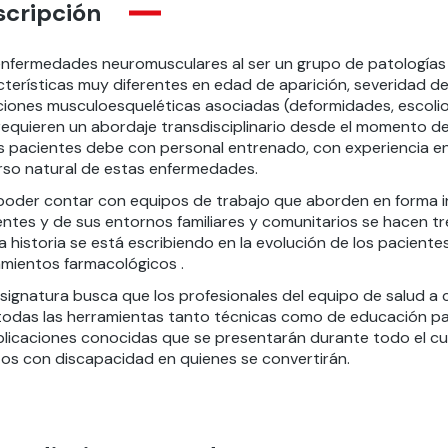
scripción
enfermedades neuromusculares al ser un grupo de patologías 
terísticas muy diferentes en edad de aparición, severidad del
ciones musculoesqueléticas asociadas (deformidades, escolios
equieren un abordaje transdisciplinario desde el momento del 
s pacientes debe con personal entrenado, con experiencia en
urso natural de estas enfermedades.
poder contar con equipos de trabajo que aborden en forma int
entes y de sus entornos familiares y comunitarios se hacen
 historia se está escribiendo en la evolución de los pacient
amientos farmacológicos .
 signatura busca que los profesionales del equipo de salud 
todas las herramientas tanto técnicas como de educación para
licaciones conocidas que se presentarán durante todo el curso
tos con discapacidad en quienes se convertirán.