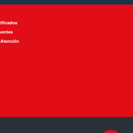
tificados
uentes
 Atención