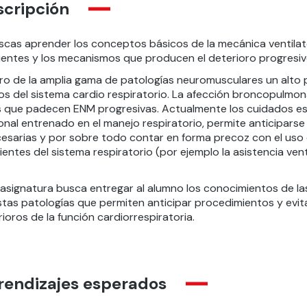
scripción
uscas aprender los conceptos básicos de la mecánica ventila
uentes
y los mecanismos que producen el deterioro progresivo 
ro de la amplia gama de patologías neuromusculares un alto p
os del sistema cardio respiratorio. La afección broncopul
s que padecen ENM progresivas. Actualmente los cuidados es
nal entrenado en el manejo respiratorio, permite anticiparse 
cesarias y por sobre todo contar en forma precoz con el uso 
ientes del sistema respiratorio (por ejemplo la asistencia venti
 asignatura busca entregar al alumno los conocimientos de
la
stas patologías que permiten anticipar procedimientos y evit
ioros de la función cardiorrespiratoria.
rendizajes esperados