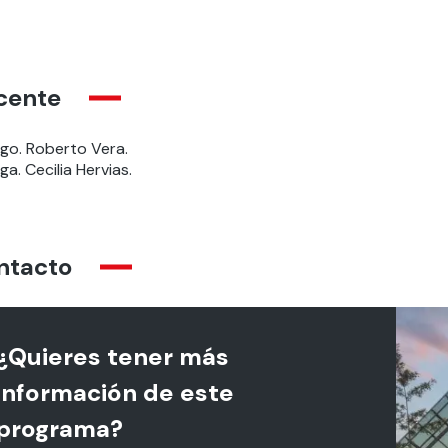
cente
lgo
.
Roberto Vera.
lga. Cecilia Hervias.
ntacto
¿Quieres tener más
información de este
programa?