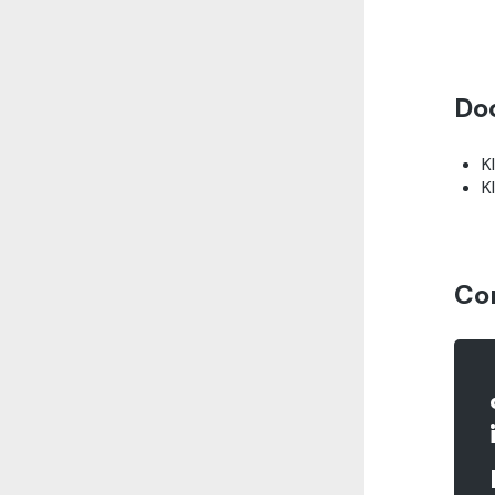
Do
K
K
Co