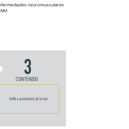
 enfermedades neuromusculares
 ENM