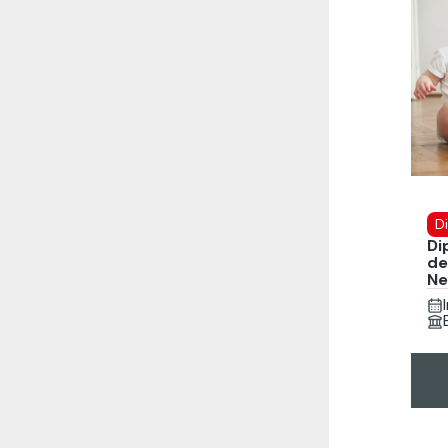
D
Di
de
Ne