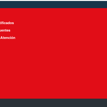
tificados
uentes
 Atención