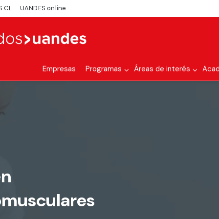
S.CL
UANDES online
Empresas
Programas
Áreas de interés
Aca
en
omusculares