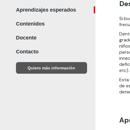
De
Aprendizajes esperados
Si b
Contenidos
frec
Dent
Docente
grad
niño
Contacto
perso
inne
defic
Quiero más información
etc).
Esta
de e
deter
Ap