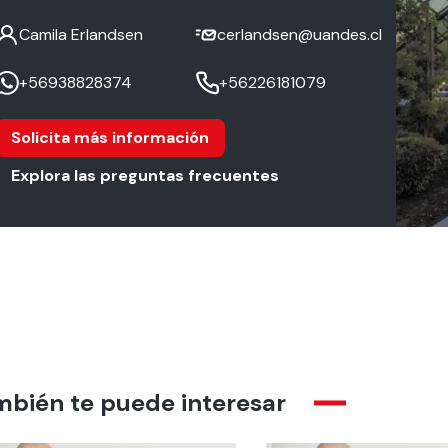
Camila Erlandsen
cerlandsen@uandes.cl
+56938828374
+56226181079
Solicita más información
Explora las preguntas frecuentes
mbién te puede interesar