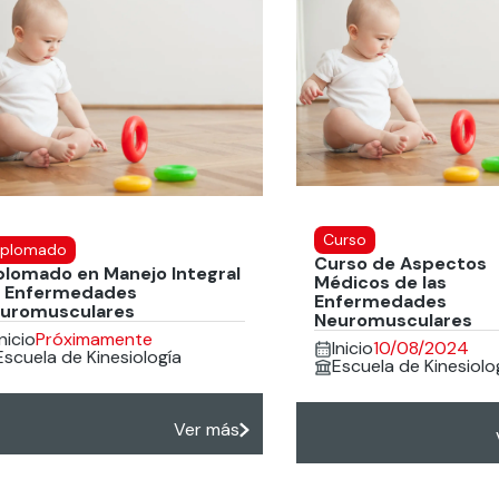
Curso
iplomado
Curso de Aspectos
plomado en Manejo Integral
Médicos de las
 Enfermedades
Enfermedades
uromusculares
Neuromusculares
Inicio
Próximamente
Inicio
10/08/2024
Escuela de Kinesiología
Escuela de Kinesiolo
Ver más