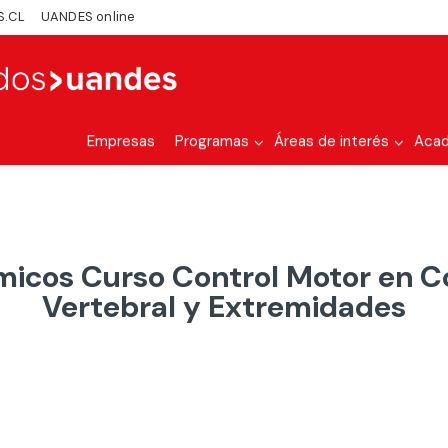
S.CL
UANDES online
Empresas
Programas
Áreas de interés
Aca
icos Curso Control Motor en 
Vertebral y Extremidades