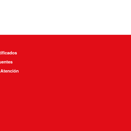
tificados
uentes
 Atención