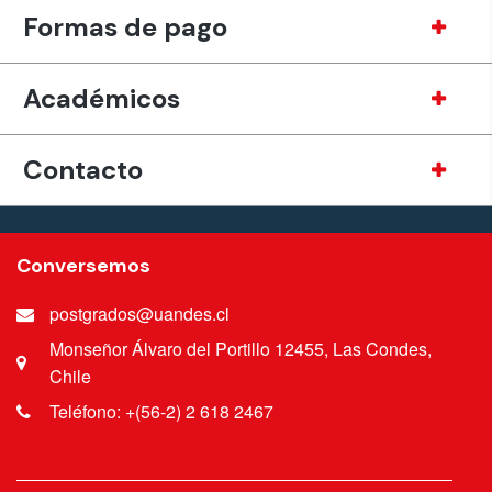
Formas de pago
Académicos
Contacto
Conversemos
postgrados@uandes.cl
Monseñor Álvaro del Portillo 12455, Las Condes,
Chile
Teléfono: +(56-2) 2 618 2467