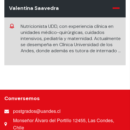
Valentina Saavedra
Nutricionista UDD, con experiencia clínica en
unidades médico-quirúrgicas, cuidados
intensivos, pediatría y maternidad. Actualmente
se desempeña en Clínica Universidad de los
Andes, donde además es tutora de internado y
miembro del equipo de trasplante renal.
Cuenta con formación continua en nutrición
clínica y soporte nutricional especializado.
Conversemos
postgrados@uandes.cl
Monseñor Álvaro del Portillo 12455, Las Condes,
Chile