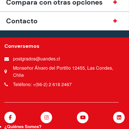
Compara con otras opciones
Contacto
Conversemos
postgrados@uandes.cl
Monseñor Álvaro del Portillo 12455, Las Condes,
Chile
Teléfono: +(56-2) 2 618 2467
¿Quiénes Somos?