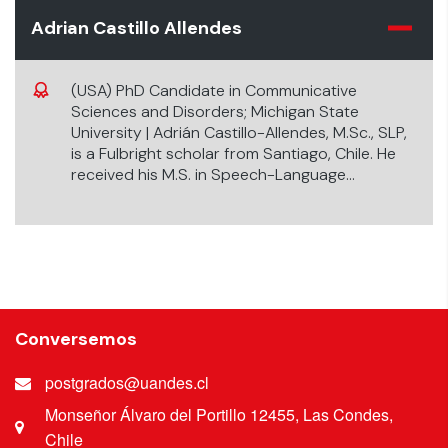
Adrian Castillo Allendes
(USA) PhD Candidate in Communicative
Sciences and Disorders; Michigan State
University | Adrián Castillo-Allendes, M.Sc., SLP,
is a Fulbright scholar from Santiago, Chile. He
received his M.S. in Speech-Language
Pathology and Hearing and M.Sc. in Clinical
Physiology of Exercise from Universidad Mayor,
Santiago, Chile
Conversemos
postgrados@uandes.cl
Monseñor Álvaro del Portillo 12455, Las Condes,
Chile