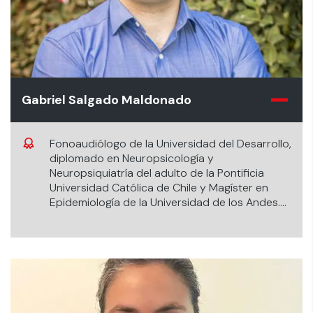
Gabriel Salgado Maldonado
Fonoaudiólogo de la Universidad del Desarrollo,
diplomado en Neuropsicología y
Neuropsiquiatría del adulto de la Pontificia
Universidad Católica de Chile y Magíster en
Epidemiología de la Universidad de los Andes.
PastPresident División de Fonoaudiología y
Terapia Ocupacional (DIFOTOI) en Sociedad
Chilena de Medicina Intensiva
(SOCHIMI).Director de Comunicaciones en
Sociedad Chilena de Deglución y Alimentación
(SOCHIDA). Académico Escuela de
Fonoaudiología Universidad de los Andes.