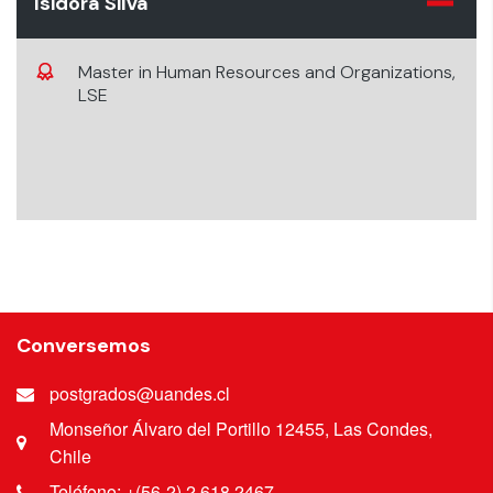
Isidora Silva
Master in Human Resources and Organizations,
LSE
Conversemos
postgrados@uandes.cl
Monseñor Álvaro del Portillo 12455, Las Condes,
Chile
Teléfono: +(56-2) 2 618 2467