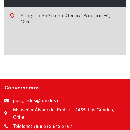
Abogado. ExGerente General Palestino FC,
Chile.
Conversemos
postgrados@uandes.cl
Monseñor Álvaro del Portillo 12455, Las Condes,
Chile
Teléfono: +(56-2) 2 618 2467