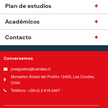
Plan de estudios
Académicos
Contacto
Conversemos
postgrados@uandes.cl
Monseñor Álvaro del Portillo 12455, Las Condes,
Chile
Teléfono: +(56-2) 2 618 2467