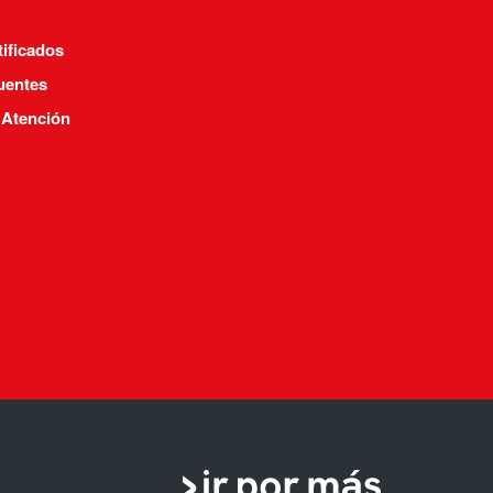
tificados
uentes
 Atención