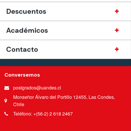
Descuentos
Académicos
Contacto
Conversemos
postgrados@uandes.cl
Monseñor Álvaro del Portillo 12455, Las Condes,
Chile
Teléfono: +(56-2) 2 618 2467