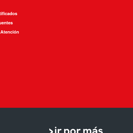
tificados
uentes
 Atención