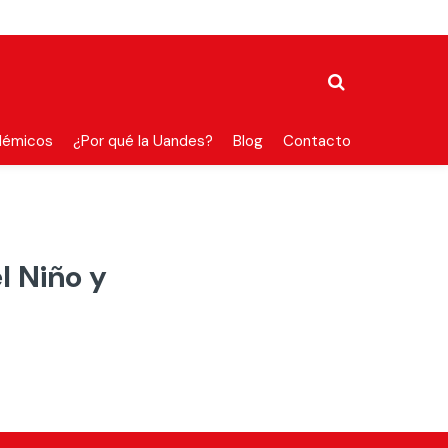
démicos
¿Por qué la Uandes?
Blog
Contacto
l Niño y