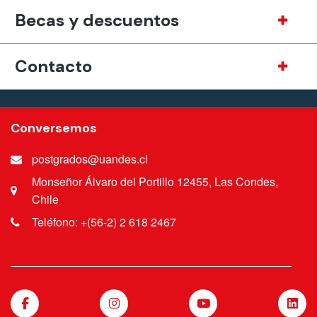
Becas y descuentos
Contacto
Conversemos
postgrados@uandes.cl
Monseñor Álvaro del Portillo 12455, Las Condes,
Chile
Teléfono: +(56-2) 2 618 2467