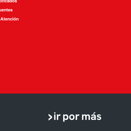
tificados
uentes
 Atención