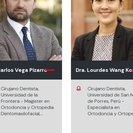
Carlos Vega Pizarro
Dra. Lourdes Wang Ko
Cirujano Dentista,
Cirujano Dentista,
Universidad de la
Universidad de San M
Frontera - Magister en
de Porres, Perú -
Ortodoncia y Ortopedia
Especialista en
Dentomaxilofacial,
Ortodoncia y Ortop
Universidad Nacional
Dentomaxilofacial,
Andrés Bello.
Universidad de Chile.