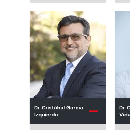
Canadá - Master en
Ciencias, Universidad de
Toronto, Canadá -
Diplomado en Medicina
Basada en la Evidencia,
Universidad de los Andes.
Dr. Cristóbal García
Dr.
Izquierdo
Vida