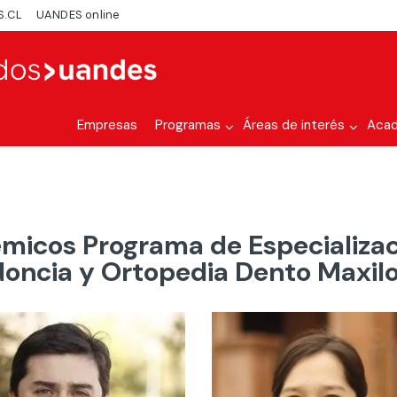
S.CL
UANDES online
Empresas
Programas
Áreas de interés
Aca
micos Programa de Especializac
oncia y Ortopedia Dento Maxilo