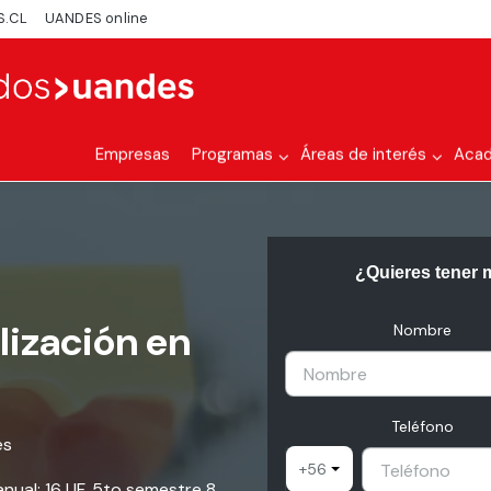
S.CL
UANDES online
Empresas
Programas
Áreas de interés
Aca
¿Quieres tener 
lización en
Nombre
Teléfono
es
+56
 anual: 16 UF, 5to semestre 8