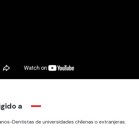
igido a
anos-Dentistas de universidades chilenas o extranjeras.