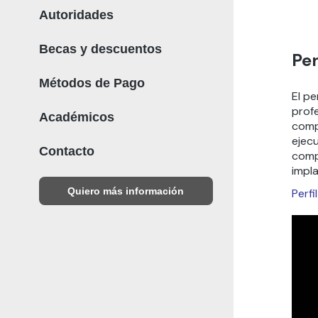
Autoridades
Becas y descuentos
Per
Métodos de Pago
El p
prof
Académicos
compe
ejecu
Contacto
comp
impl
Quiero más información
Perf