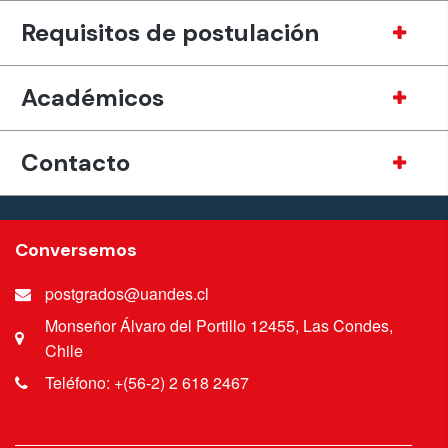
Requisitos de postulación
Académicos
Contacto
Conversemos
postgrados@uandes.cl
Monseñor Álvaro del Portillo 12455, Las Condes,
Chile
Teléfono: +(56-2) 2 618 2467