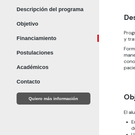
Descripción del programa
De
Objetivo
Prog
Financiamiento
y tra
Form
Postulaciones
mane
cono
Académicos
paci
Contacto
Obj
Quiero más información
El al
E
d
U