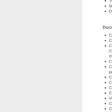
T
S
D
Doc
C
C
C
C
t
C
C
p
C
C
C
C
V
C
C