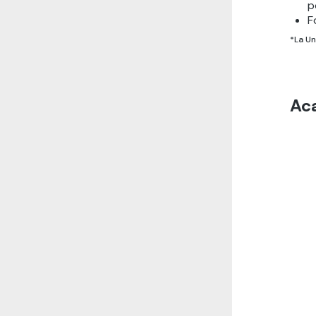
p
F
*La Un
Ac