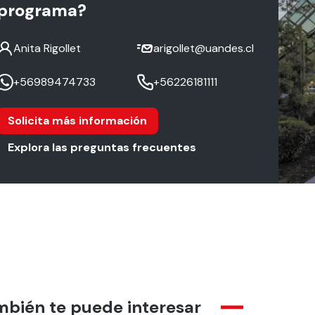
programa?
Anita Rigollet
arigollet@uandes.cl
+56989474733
+56226181111
Solicita más información
Explora las preguntas frecuentes
mbién te puede interesar