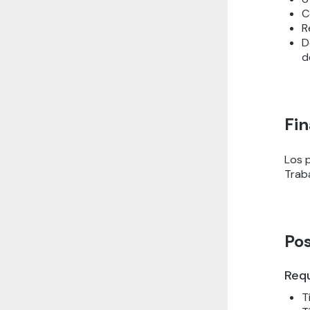
C
R
D
d
Fi
Los 
Trab
Po
Requ
T