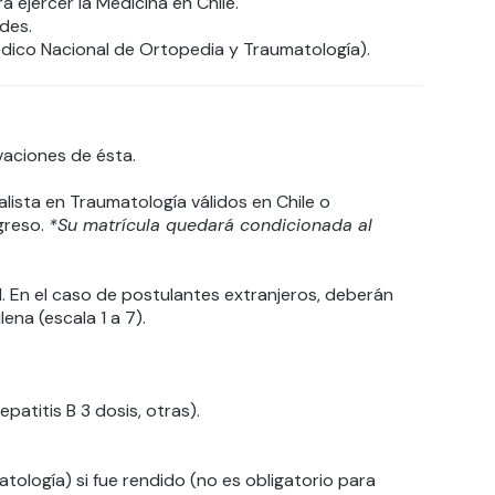
a ejercer la Medicina en Chile.
ades.
ico Nacional de Ortopedia y Traumatología).
vaciones de ésta.
lista en Traumatología válidos en Chile o
greso.
*Su matrícula quedará condicionada al
. En el caso de postulantes extranjeros, deberán
na (escala 1 a 7).
atitis B 3 dosis, otras).
logía) si fue rendido (no es obligatorio para