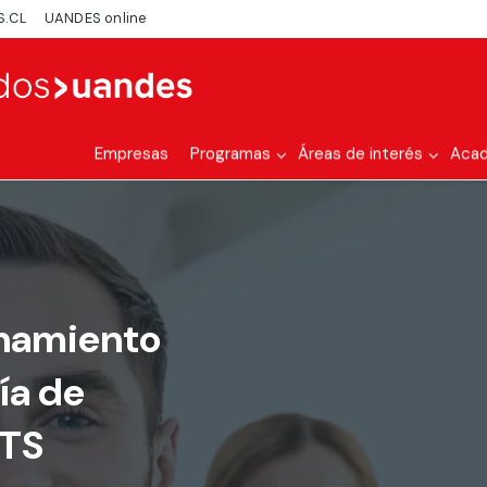
S.CL
UANDES online
Empresas
Programas
Áreas de interés
Aca
onamiento
ía de
HTS