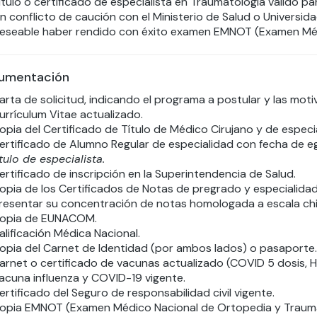
ítulo o certificado de especialista en Traumatología válido par
in conflicto de caución con el Ministerio de Salud o Universid
eseable haber rendido con éxito examen EMNOT (Examen Méd
umentación
arta de solicitud, indicando el programa a postular y las moti
urrículum Vitae actualizado.
opia del Certificado de Título de Médico Cirujano y de especia
ertificado de Alumno Regular de especialidad con fecha de e
ítulo de especialista.
ertificado de inscripción en la Superintendencia de Salud.
opia de los Certificados de Notas de pregrado y especialidad
resentar su concentración de notas homologada a escala chile
opia de EUNACOM.
alificación Médica Nacional.
opia del Carnet de Identidad (por ambos lados) o pasaporte.
arnet o certificado de vacunas actualizado (COVID 5 dosis, Hep
acuna influenza y COVID-19 vigente.
ertificado del Seguro de responsabilidad civil vigente.
opia EMNOT (Examen Médico Nacional de Ortopedia y Traumato