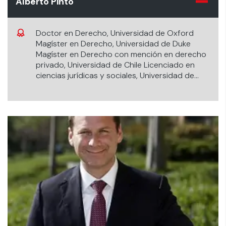
Alberto Pinto
Doctor en Derecho, Universidad de Oxford
Magíster en Derecho, Universidad de Duke
Magíster en Derecho con mención en derecho
privado, Universidad de Chile Licenciado en
ciencias jurídicas y sociales, Universidad de
Chile. Fondecyt de iniciación N° 11170398 de
2017 (investigador responsable), “La
restitución de ganancias ilícitas en el derecho
privado chileno”. Fondecyt Regular N° 1200064
de 2020 (co-investigador), “La dignidad en el
derecho privado chileno”.