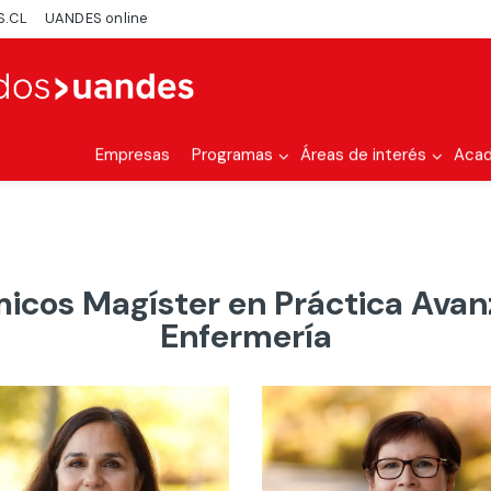
S.CL
UANDES online
Empresas
Programas
Áreas de interés
Aca
icos Magíster en Práctica Avan
Enfermería