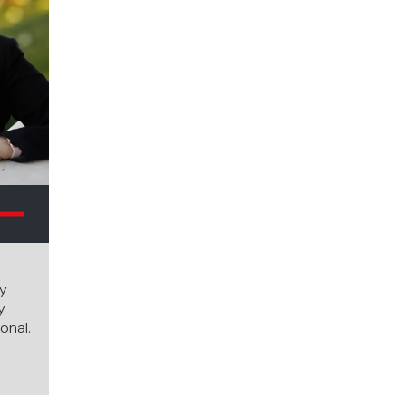
 y
y
onal.