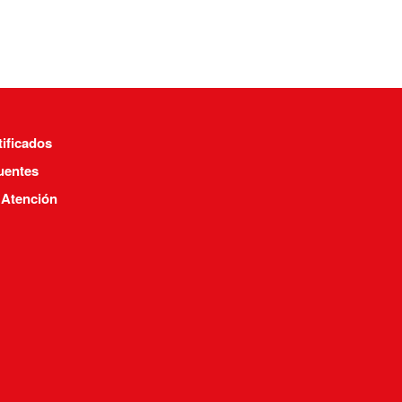
tificados
uentes
 Atención