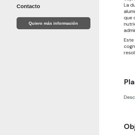
La du
Contacto
alumn
que d
Quiero más información
nutri
admin
Este
cogni
resol
Pla
Desc
Obj