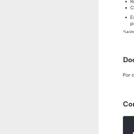
R
C
E
p
*La Un
Do
Por d
Co