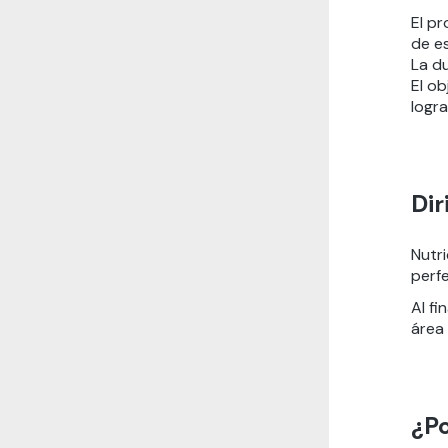
El pr
de es
La d
El ob
logra
Dir
Nutri
perfe
Al fi
área 
¿Po