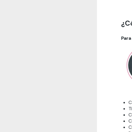
¿Có
Para
C
T
C
C
C