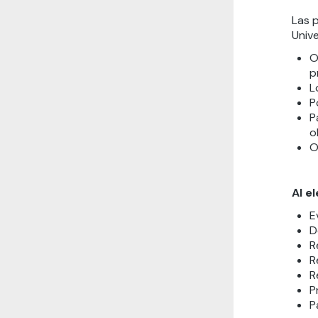
Las 
Unive
O
p
L
P
P
o
O
Al e
E
D
R
R
R
P
P