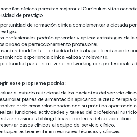
pasantías clínicas permiten mejorar el Currículum vitae acced
rsidad de prestigio.
portunidad de formación clínica complementaria dictada por
restigio.
os profesionales podrán aprender y aplicar estrategias de la 
osibilidad de perfeccionamiento profesional.
asantes tendrán la oportunidad de trabajar directamente co
bteniendo experiencia clínica valiosa y relevante.
portunidad para promover el networking con profesionales d
legir este programa podrás:
valuar el estado nutricional de los pacientes del servicio clínic
esarrollar planes de alimentación aplicando la dieto terapia d
esolver problemas relacionados con su práctica aportando 
ealizar funciones, actividades y tareas del profesional nutricion
ealizar revisiones bibliográficas de interés del servicio clínico.
resentar casos clínicos al equipo del servicio clínico.
articipar activamente en reuniones técnicas y clínicas.