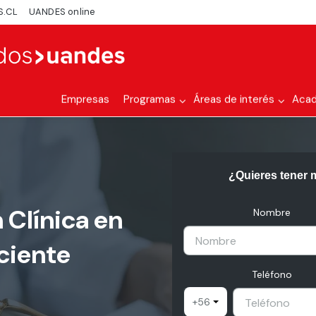
S.CL
UANDES online
Empresas
Programas
Áreas de interés
Aca
¿Quieres tener 
 Clínica en
Nombre
ciente
Teléfono
+56