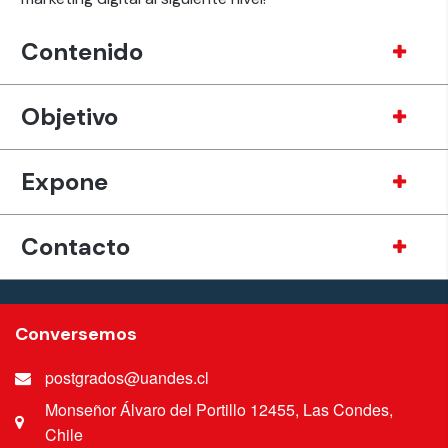
Contenido
Objetivo
Expone
Contacto
Conversemos
postgrados@uandes.cl
Monseñor Álvaro del Portillo 12455, Las Condes,
Chile