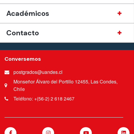
Académicos
Contacto
Conversemos
postgrados@uandes.cl
Monseñor Álvaro del Portillo 12455, Las Condes,
Chile
Teléfono: +(56-2) 2 618 2467