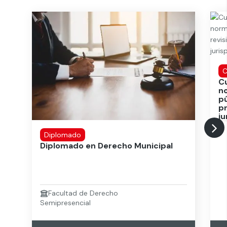
C
Cu
no
pú
p
ju
Diplomado
Diplomado en Derecho Municipal
Facultad de Derecho
Semipresencial