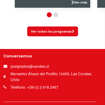
Ver más
Ver todos los programas
Conversemos
postgrados@uandes.cl
Monseñor Álvaro del Portillo 12455, Las Condes,
Chile
Teléfono: +(56-2) 2 618 2467