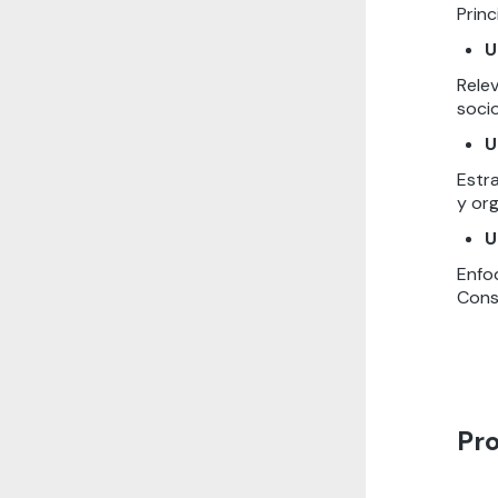
Princ
U
Rele
soci
U
Estr
y or
U
Enfoq
Cons
Pr