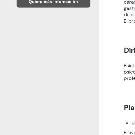
cara
Quiero más información
gest
de e
El p
Dir
Psic
psico
prof
Pla
U
Preve