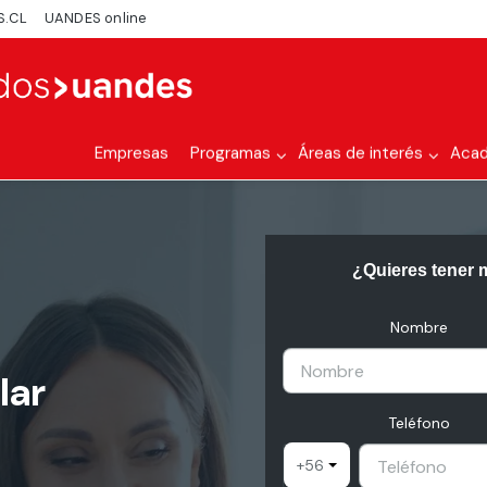
S.CL
UANDES online
Empresas
Programas
Áreas de interés
Aca
¿Quieres tener 
Nombre
lar
Teléfono
+56