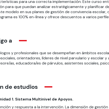
cterísticas para una correcta implementación.
Este curso ent
ión para que puedan analizar estratégicamente
y planificar d
ste modelo en sus planes de gestión de convivencia escolar,
rograma es 100% en-línea y ofrece descuentos a varios perfile
igo a
ólogos
y profesionales
que se desemp
e
ñan en ámbitos
escola
sociales, orientadores, líderes de nivel parvulario y escolar
esore/as, educadora/es de párvulos,
asistentes sociales, ps
n de estudios
nidad 1. Sistema Multinivel de Apoyos.
nción y respuesta a la intervención. La dimensión de gestión 