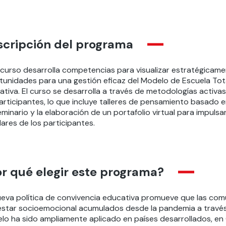
scripción del programa
 curso
desarrolla
competencias para v
isualizar estratégica
me
tunidades
para
un
a
gestión eficaz
d
el Modelo de Escuela Tota
ativa
.
El curso se desarrolla a través de metodologías activa
articipantes, lo que incluye
talleres de pensamiento basado e
eminario
y
la elaboración de
un portafolio virtual
para impulsa
ares de los participantes
.
r qué elegir este programa?
ueva política de convivencia educativa promueve
que las com
estar socioemocional
acumulados desde la pandemia
a través
lo ha sido ampliamente aplicado en países desarrollados, e