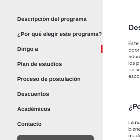
Descripción del programa
De
¿Por qué elegir este programa?
Este
Dirigo a
opor
educ
los p
Plan de estudios
de s
escol
Proceso de postulación
Descuentos
¿Po
Académicos
La n
Contacto
bien
mode