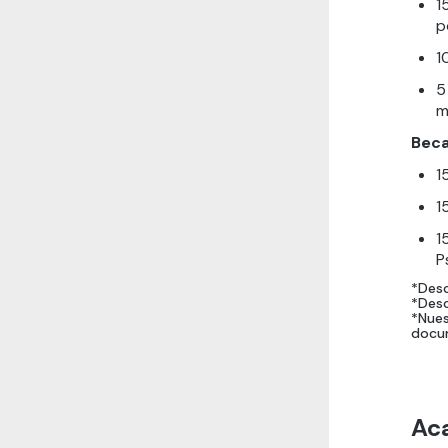
1
p
1
5
m
Bec
1
1
1
P
*Desc
*Desc
*Nues
docum
Ac