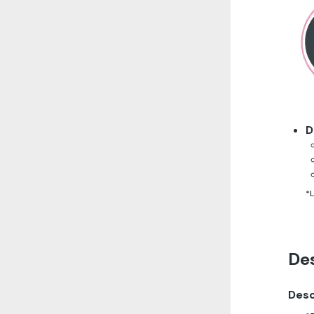
D
*
De
Desc