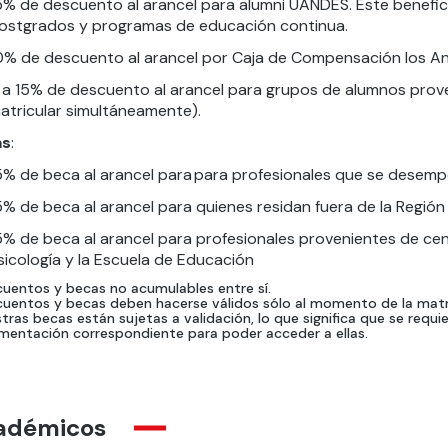
5% de descuento al arancel para alumni UANDES. Este benefic
ostgrados y programas de educación continua.
0% de descuento al arancel por Caja de Compensación los An
 a 15% de descuento al arancel para grupos de alumnos prove
atricular simultáneamente).
as
:
5% de beca al arancel para para profesionales que se desem
5% de beca al arancel para quienes residan fuera de la Región 
5% de beca al arancel para profesionales provenientes de cen
sicología y la Escuela de Educación
uentos y becas no acumulables entre sí.
uentos y becas deben hacerse válidos sólo al momento de la matrí
tras becas están sujetas a validación, lo que significa que se requi
entación correspondiente para poder acceder a ellas.
adémicos