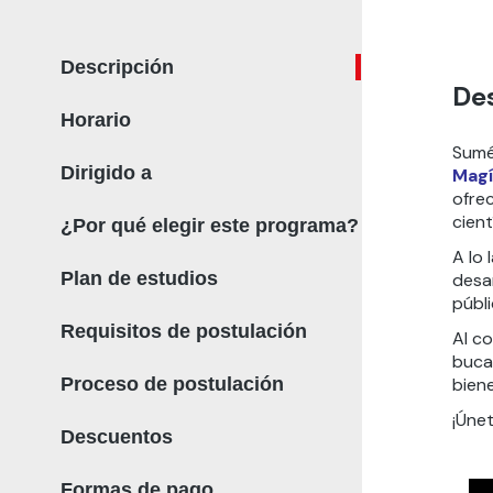
Descripción
De
Horario
Sumé
Dirigido a
Magí
ofre
cient
¿Por qué elegir este programa?
A lo 
Plan de estudios
desa
públi
Requisitos de postulación
Al c
bucal
Proceso de postulación
biene
¡Únet
Descuentos
Formas de pago