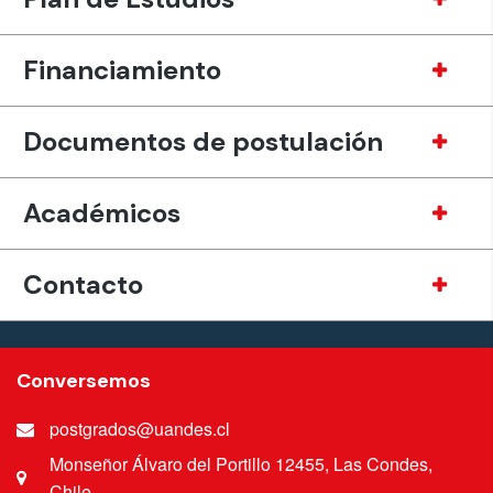
Financiamiento
Documentos de postulación
Académicos
Contacto
Conversemos
postgrados@uandes.cl
Monseñor Álvaro del Portillo 12455, Las Condes,
Chile