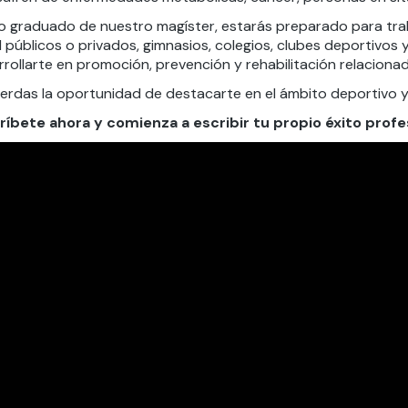
 graduado de nuestro magíster, estarás preparado para traba
 públicos o privados, gimnasios, colegios, clubes deportivos 
rollarte en promoción, prevención y rehabilitación relacionada
ierdas la oportunidad de destacarte en el ámbito deportivo y 
críbete ahora y comienza a escribir tu propio éxito profe