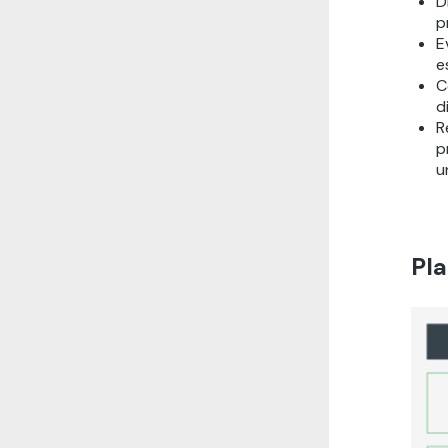
D
p
E
e
C
d
R
p
u
Pla