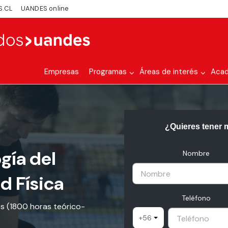
S.CL
UANDES online
Empresas
Programas
Áreas de interés
Aca
¿Quieres tener 
gía del
Nombre
d Física
Teléfono
es (1800 horas teórico-
+56