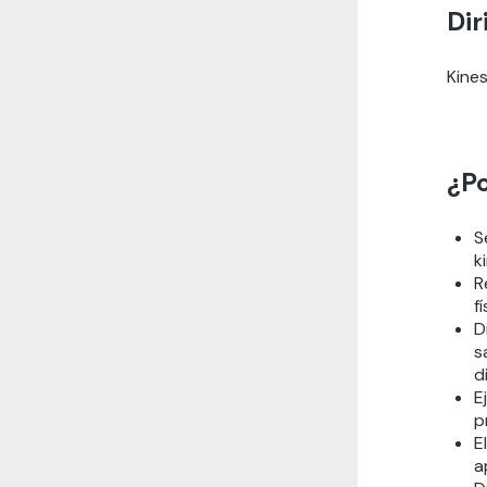
Dir
Kines
¿Po
S
k
R
f
D
s
d
E
p
E
a