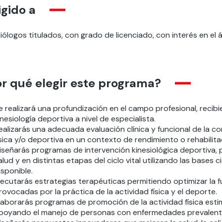
igido a
iólogos titulados, con grado de licenciado, con interés en el á
r qué elegir este programa?
e realizará una profundización en el campo profesional, recibi
inesiología deportiva a nivel de especialista.
ealizarás una adecuada evaluación clínica y funcional de la co
ísica y/o deportiva en un contexto de rendimiento o rehabilita
iseñarás programas de intervención kinesiológica deportiva,
alud y en distintas etapas del ciclo vital utilizando las bases c
isponible.
jecutarás estrategias terapéuticas permitiendo optimizar la f
rovocadas por la práctica de la actividad física y el deporte.
laborarás programas de promoción de la actividad física estim
poyando el manejo de personas con enfermedades prevalent