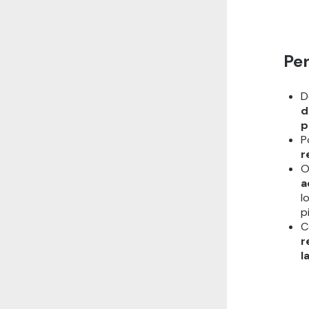
Per
D
d
p
P
r
O
a
l
p
C
r
l