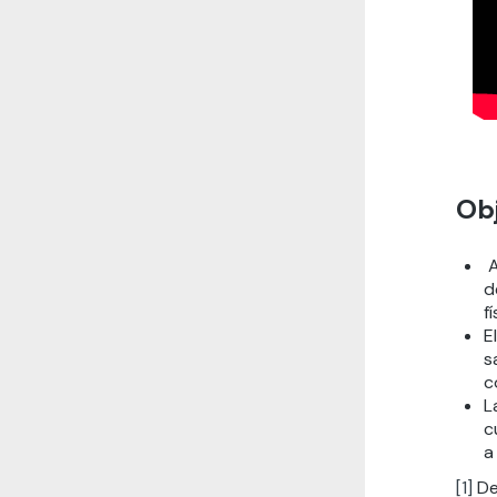
Obj
A
d
f
E
s
c
L
c
a
[1]
De