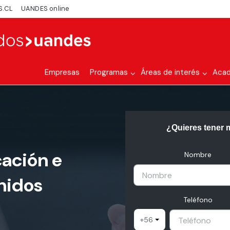
S.CL
UANDES online
Empresas
Programas
Áreas de interés
Aca
¿Quieres tener 
ación e
Nombre
nidos
Teléfono
+56