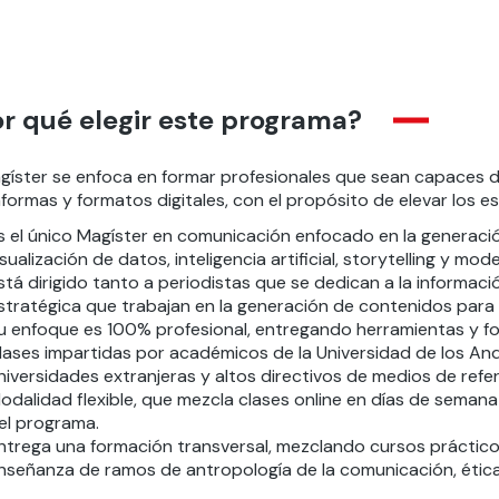
r qué elegir este programa?
agíster se enfoca en formar profesionales que sean capaces 
formas y formatos digitales, con el propósito de elevar los 
s el único Magíster en comunicación enfocado en la generaci
isualización de datos, inteligencia artificial, storytelling y mo
stá dirigido tanto a periodistas que se dedican a la informac
stratégica que trabajan en la generación de contenidos para 
u enfoque es 100% profesional, entregando herramientas y 
lases impartidas por académicos de la Universidad de los And
niversidades extranjeras y altos directivos de medios de refe
odalidad flexible, que mezcla clases online en días de seman
el programa.
ntrega una formación transversal, mezclando cursos prácticos,
nseñanza de ramos de antropología de la comunicación, ética