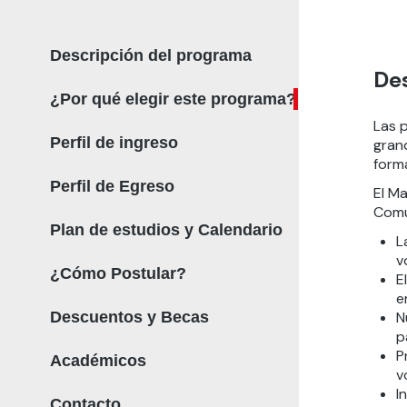
Descripción del programa
De
¿Por qué elegir este programa?
Las 
Perfil de ingreso
gran
form
Perfil de Egreso
El M
Comu
Plan de estudios y Calendario
L
v
¿Cómo Postular?
E
e
Descuentos y Becas
N
p
P
Académicos
v
I
Contacto