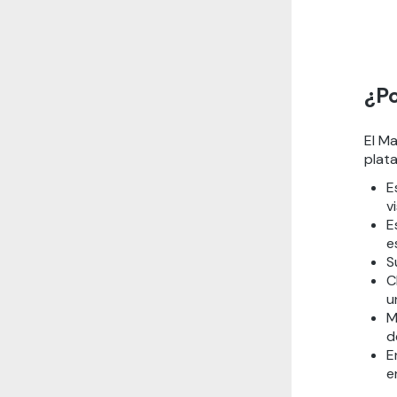
¿Po
El M
plata
E
v
E
e
S
C
u
M
d
E
e