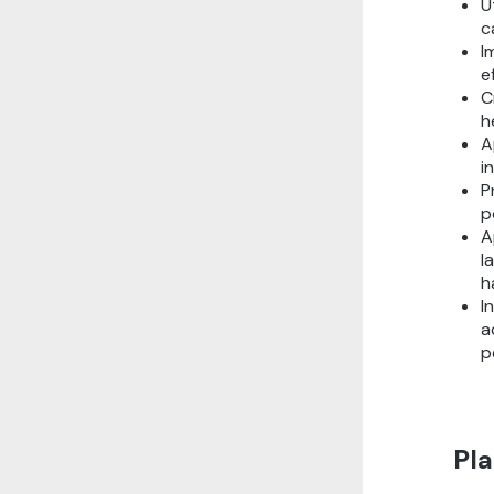
U
c
I
e
C
h
A
i
P
p
A
l
h
I
a
p
Pla