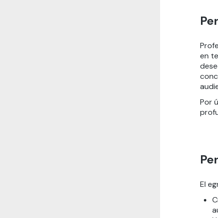
Per
Prof
en
t
dese
conc
audie
Por 
profu
Per
El e
C
a