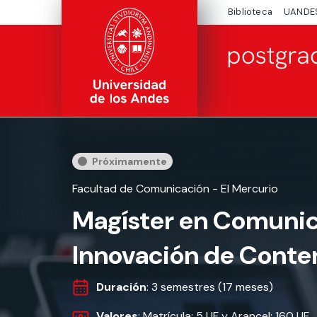
Biblioteca
UANDE
Próximamente
Facultad de Comunicación - El Mercurio
Magíster en Comunic
Innovación de Conte
Duración
: 3 semestres (17 meses)
Valores
: Matrícula: 5 UF y Arancel: 160 UF