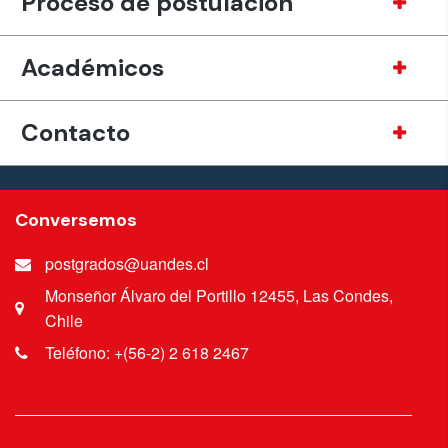
Proceso de postulación
Académicos
Contacto
Conversemos
postgrados@uandes.cl
Monseñor Álvaro del Portillo 12455, Las Condes,
Chile
Teléfono: +(56-2) 2 618 2467