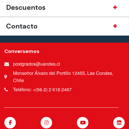
Descuentos
Contacto
Conversemos
postgrados@uandes.cl
Monseñor Álvaro del Portillo 12455, Las Condes,
Chile
Teléfono: +(56-2) 2 618 2467