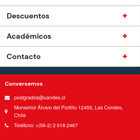
Descuentos
Académicos
Contacto
Conversemos
postgrados@uandes.cl
Monseñor Álvaro del Portillo 12455, Las Condes,
Chile
Teléfono: +(56-2) 2 618 2467