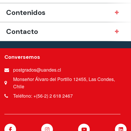
Contenidos
Contacto
Conversemos
postgrados@uandes.cl
Monseñor Álvaro del Portillo 12455, Las Condes,
Chile
Teléfono: +(56-2) 2 618 2467