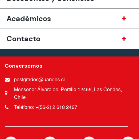
Académicos
Contacto
Conversemos
postgrados@uandes.cl
Monseñor Álvaro del Portillo 12455, Las Condes,
Chile
Teléfono: +(56-2) 2 618 2467